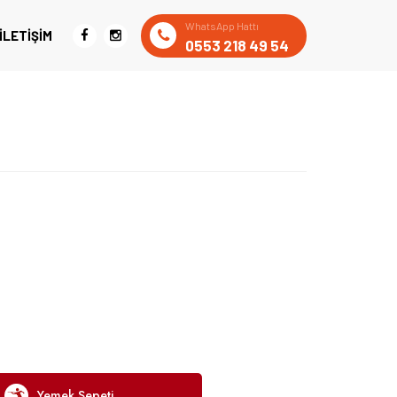
WhatsApp Hattı
İLETIŞIM
0553 218 49 54
Yemek Sepeti