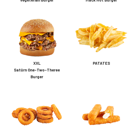
Vegeterian Burger
Mack Hot Burger
XXL
PATATES
Satürn One-Two-Theree
Burger